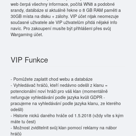
web čerpá všechny informace, počítá WN8 a podobné
srandy, datábáze si aktuálně řekne o 8 GB RAM paměti a
30GB místa na disku + zálohy. VIP účet nijak neomezuje
současné uživatele ale VIP uživatelům přidá nějaké info
navíc. Pro zakoupení musíte být přihlášeni přes svůj
Wargaming účet.
VIP Funkce
- Pomůžete zaplatit chod webu a databáze
- Vyhledávač hráčů, kteří nedávno odešli z klanu =
potencionální noví hráči pro váš klan (momentálně
nefunguje vyhledávání podle jazyka kvůli GDPR -
pracujeme na vyhledávání podle jazyka klanu, ze kterého
odešli)
- Historie nicků daného hráče od 1.5.2018 (vždy víte s kým
máte tu čest)
- Možnost zviditelnit svůj klan pomocí reklamy na nábor
hráčů