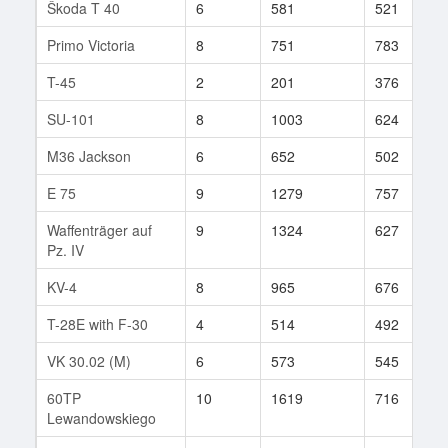
Škoda T 40
6
581
521
Primo Victoria
8
751
783
T-45
2
201
376
SU-101
8
1003
624
M36 Jackson
6
652
502
E 75
9
1279
757
Waffenträger auf
9
1324
627
Pz. IV
KV-4
8
965
676
T-28E with F-30
4
514
492
VK 30.02 (M)
6
573
545
60TP
10
1619
716
Lewandowskiego