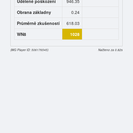
Udělené poškození
946.35
0
Obrana základny
0.24
0
Průměrně zkušeností
618.03
0
WN8
1028
0
(WG Player ID: 506176545)
Načteno za 0.82s