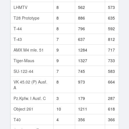
LHMTV
8
562
573
T28 Prototype
8
886
635
T-44
8
796
592
T-43
7
637
812
AMX M4 mle. 51
9
1284
717
Tiger-Maus
9
1327
733
SU-122-44
7
745
583
VK 45.02 (P) Ausf.
8
973
664
A
Pz.Kpfw. I Ausf. C
3
179
287
Object 261
10
1211
618
T40
4
356
366