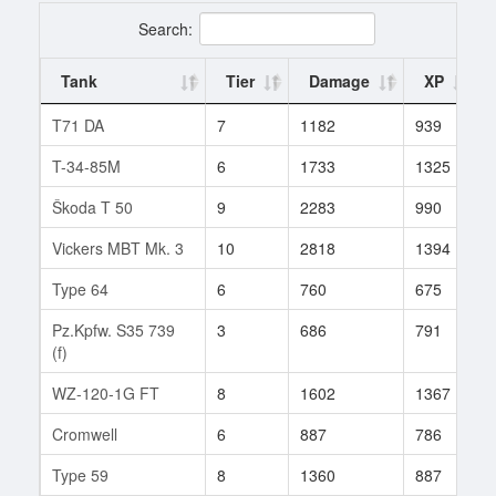
Search:
Tank
Tier
Damage
XP
T71 DA
7
1182
939
T-34-85M
6
1733
1325
Škoda T 50
9
2283
990
Vickers MBT Mk. 3
10
2818
1394
Type 64
6
760
675
Pz.Kpfw. S35 739
3
686
791
(f)
WZ-120-1G FT
8
1602
1367
Cromwell
6
887
786
Type 59
8
1360
887