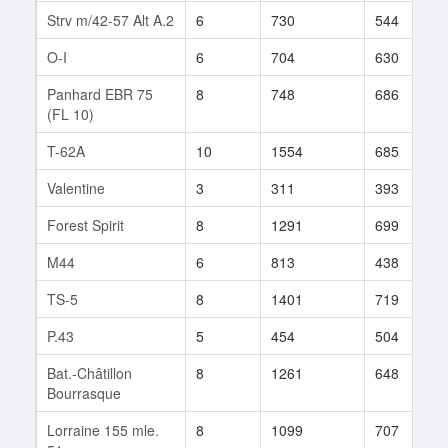
Strv m/42-57 Alt A.2
6
730
544
O-I
6
704
630
Panhard EBR 75
8
748
686
(FL 10)
T-62A
10
1554
685
Valentine
3
311
393
Forest Spirit
8
1291
699
M44
6
813
438
TS-5
8
1401
719
P.43
5
454
504
Bat.-Châtillon
8
1261
648
Bourrasque
Lorraine 155 mle.
8
1099
707