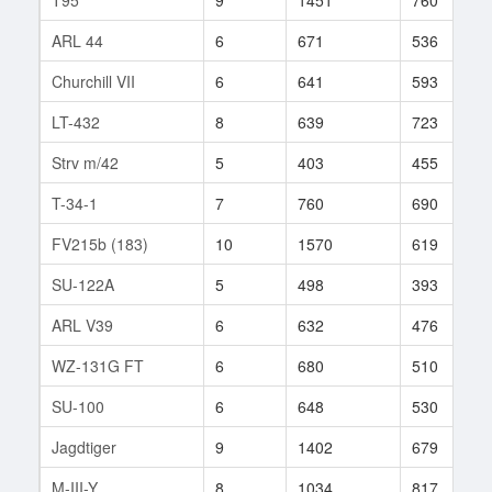
ARL 44
6
671
536
Churchill VII
6
641
593
LT-432
8
639
723
Strv m/42
5
403
455
T-34-1
7
760
690
FV215b (183)
10
1570
619
SU-122A
5
498
393
ARL V39
6
632
476
WZ-131G FT
6
680
510
SU-100
6
648
530
Jagdtiger
9
1402
679
M-III-Y
8
1034
817