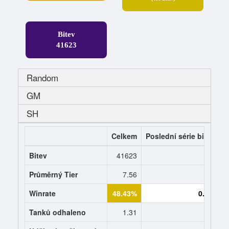
Bitev
41623
Random
GM
SH
Celkem
Poslední série bitev
P
Bitev
41623
0
Průměrný Tier
7.56
0.0
Winrate
48.43%
0.0%
Tanků odhaleno
1.31
0.0