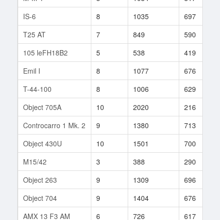
IS-6
8
1035
697
T25 AT
7
849
590
105 leFH18B2
5
538
419
Emil I
8
1077
676
T-44-100
8
1006
629
Object 705A
10
2020
216
Controcarro 1 Mk. 2
9
1380
713
Object 430U
10
1501
700
M15/42
3
388
290
Object 263
9
1309
696
Object 704
9
1404
676
AMX 13 F3 AM
6
726
617