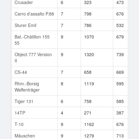
Crusader
6
323
473
Carro d'assalto P.88
7
798
676
Sturer Emil
7
786
532
Bat.-Châtillon 155
9
1070
679
55
Object 777 Version
9
1320
739
II
CS-44
7
658
669
Rhm.-Borsig
8
1119
595
Waffenträger
Tiger 131
6
758
585
14TP
4
271
387
T-10
9
1162
676
Mäuschen
9
1279
713