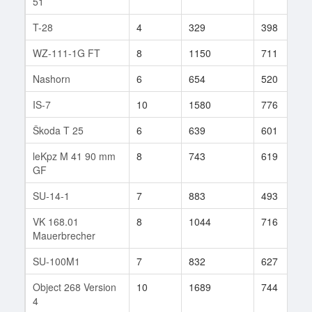
51
T-28
4
329
398
WZ-111-1G FT
8
1150
711
Nashorn
6
654
520
IS-7
10
1580
776
Škoda T 25
6
639
601
leKpz M 41 90 mm
8
743
619
GF
SU-14-1
7
883
493
VK 168.01
8
1044
716
Mauerbrecher
SU-100M1
7
832
627
Object 268 Version
10
1689
744
4