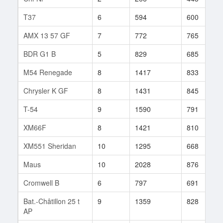
T37
6
594
600
AMX 13 57 GF
7
772
765
BDR G1 B
5
829
685
M54 Renegade
8
1417
833
Chrysler K GF
8
1431
845
T-54
9
1590
791
XM66F
8
1421
810
XM551 Sheridan
10
1295
668
Maus
10
2028
876
Cromwell B
6
797
691
Bat.-Châtillon 25 t
9
1359
828
AP