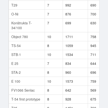
T29
7
992
690
O-Ni
7
876
700
Konštrukta T-
7
699
630
34/100
Object 780
10
1711
758
TS-54
8
1059
945
STB-1
10
1534
711
E 25
7
834
644
STA-2
8
960
696
E 100
10
1573
759
FV1066 Senlac
8
642
569
T-54 first prototype
8
928
675
T95
9
1451
760