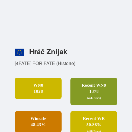
Hráč Znijak
[4FATE] FOR FATE
(
Historie
)
WN8
Recent WN8
1028
1378
(466 Bitev)
Winrate
Recent WR
48.43%
50.86%
(466 Bitev)