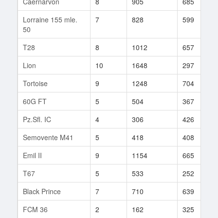
Caernarvon
8
905
685
Lorraine 155 mle.
7
828
599
50
T28
8
1012
657
Lion
10
1648
297
Tortoise
9
1248
704
60G FT
5
504
367
Pz.Sfl. IC
4
306
426
Semovente M41
5
418
408
Emil II
9
1154
665
T67
5
533
252
Black Prince
7
710
639
FCM 36
2
162
325