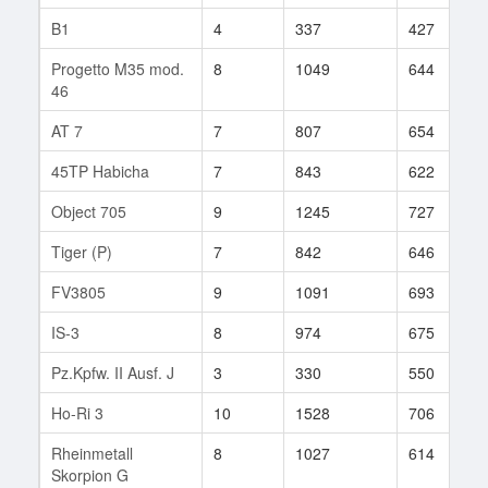
B1
4
337
427
Progetto M35 mod.
8
1049
644
46
AT 7
7
807
654
45TP Habicha
7
843
622
Object 705
9
1245
727
Tiger (P)
7
842
646
FV3805
9
1091
693
IS-3
8
974
675
Pz.Kpfw. II Ausf. J
3
330
550
Ho-Ri 3
10
1528
706
Rheinmetall
8
1027
614
Skorpion G