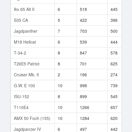
Ikv 65 Alt II
6
518
445
S35 CA
5
422
396
Jagdpanther
7
703
500
M18 Hellcat
6
539
444
T-34-2
8
847
578
T26E5 Patriot
8
701
625
Cruiser Mk. II
2
196
274
G.W. E 100
10
998
739
ISU-152
8
899
545
T110E4
10
1266
657
AMX 50 Foch (155)
10
1284
620
Jagdpanzer IV
6
497
442