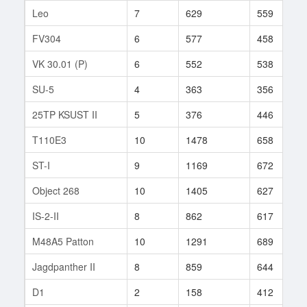
Leo
7
629
559
FV304
6
577
458
VK 30.01 (P)
6
552
538
SU-5
4
363
356
25TP KSUST II
5
376
446
T110E3
10
1478
658
ST-I
9
1169
672
Object 268
10
1405
627
IS-2-II
8
862
617
M48A5 Patton
10
1291
689
Jagdpanther II
8
859
644
D1
2
158
412