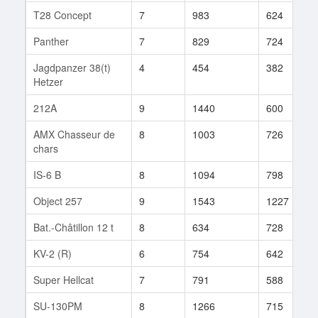
T28 Concept
7
983
624
Panther
7
829
724
Jagdpanzer 38(t)
4
454
382
Hetzer
212A
9
1440
600
AMX Chasseur de
8
1003
726
chars
IS-6 B
8
1094
798
Object 257
9
1543
1227
Bat.-Châtillon 12 t
8
634
728
KV-2 (R)
6
754
642
Super Hellcat
7
791
588
SU-130PM
8
1266
715