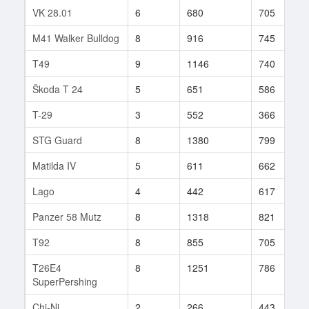
VK 28.01
6
680
705
M41 Walker Bulldog
8
916
745
T49
9
1146
740
Škoda T 24
5
651
586
T-29
3
552
366
STG Guard
8
1380
799
Matilda IV
5
611
662
Lago
4
442
617
Panzer 58 Mutz
8
1318
821
T92
8
855
705
T26E4
8
1251
786
SuperPershing
Chi-Ni
2
266
443