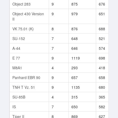
Object 283
9
875
676
Object 430 Version
9
979
651
II
VK 75.01 (K)
8
876
688
SU-152
7
648
521
A-44
7
646
574
E 77
9
1119
698
M8A1
4
293
418
Panhard EBR 90
9
657
658
TNH T Vz. 51
9
1135
680
SU-85B
4
315
365
IS
7
650
582
Tiger II
8
869
627