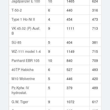
Jagdpanzer E 100
10
1465
624
T-50-2
6
440
316
Type 1 Ho-Ni II
4
454
473
VK 45.02 (P) Ausf.
9
1111
713
B
SU-85
5
404
381
WZ-111 model 1-4
9
1149
715
Panhard EBR 105
10
840
709
40TP Habicha
6
527
483
M10 Wolverine
5
446
420
Pz.Kpfw. IV
5
379
489
hydrostat.
G.W. Tiger
9
1072
617