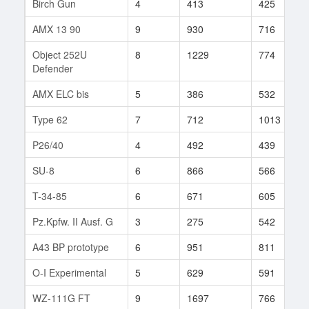
Birch Gun
4
413
425
AMX 13 90
9
930
716
Object 252U
8
1229
774
Defender
AMX ELC bis
5
386
532
Type 62
7
712
1013
P26/40
4
492
439
SU-8
6
866
566
T-34-85
6
671
605
Pz.Kpfw. II Ausf. G
3
275
542
A43 BP prototype
6
951
811
O-I Experimental
5
629
591
WZ-111G FT
9
1697
766