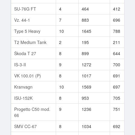
SU-76G FT
4
464
412
Vz. 44-1
7
883
696
Type 5 Heavy
10
1645
788
T2 Medium Tank
2
195
211
Škoda T 27
8
899
644
IS-3-II
9
1272
700
VK 100.01 (P)
8
1017
691
Kranvagn
10
1569
697
ISU-152K
8
953
705
Progetto C50 mod.
9
1236
751
66
SMV CC-67
8
1034
692