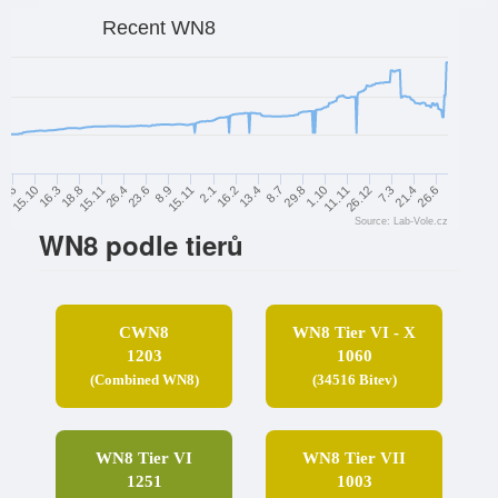
Recent WN8
2.1
29.8
16.3
7.3
23.6
16.2
1.10
18.8
21.4
8.9
13.4
1.6
11.11
15.11
26.6
15.11
8.7
15.10
26.12
26.4
Source: Lab-Vole.cz
WN8 podle tierů
CWN8
WN8 Tier VI - X
1203
1060
(Combined WN8)
(34516 Bitev)
WN8 Tier VI
WN8 Tier VII
1251
1003