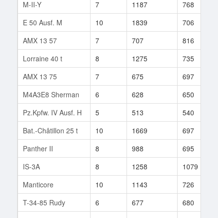
M-II-Y
7
1187
768
E 50 Ausf. M
10
1839
706
AMX 13 57
7
707
816
Lorraine 40 t
8
1275
735
AMX 13 75
7
675
697
M4A3E8 Sherman
6
628
650
Pz.Kpfw. IV Ausf. H
5
513
540
Bat.-Châtillon 25 t
10
1669
697
Panther II
8
988
695
IS-3A
8
1258
1079
Manticore
10
1143
726
T-34-85 Rudy
6
677
680