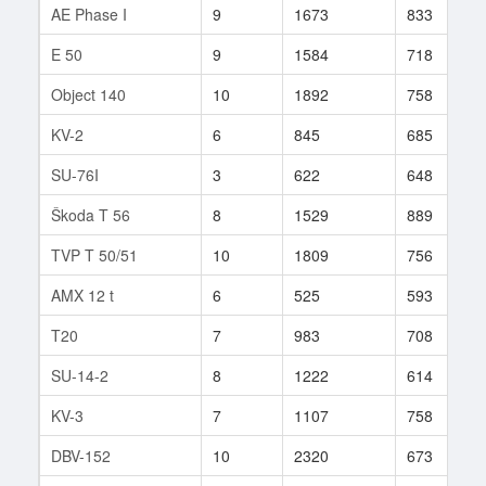
AE Phase I
9
1673
833
E 50
9
1584
718
Object 140
10
1892
758
KV-2
6
845
685
SU-76I
3
622
648
Škoda T 56
8
1529
889
TVP T 50/51
10
1809
756
AMX 12 t
6
525
593
T20
7
983
708
SU-14-2
8
1222
614
KV-3
7
1107
758
DBV-152
10
2320
673