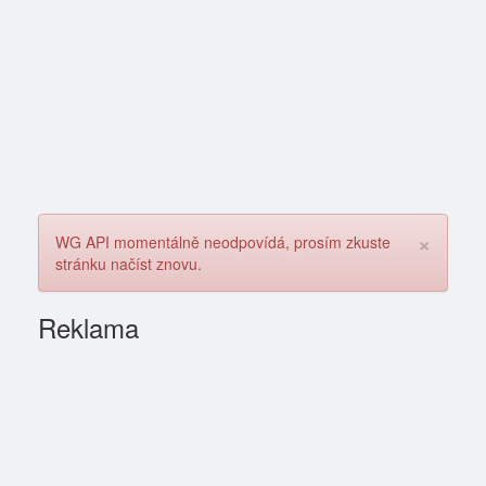
×
WG API momentálně neodpovídá, prosím zkuste
stránku načíst znovu.
Reklama